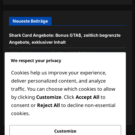
Neueste Beiträge
Shark Card Angebote: Bonus GTA$, zeitlich begrenzte
Angebote, exklusiver Inhalt
GTA+ Belohnungen: Erhöhte GTA$ Einnahmen,
We respect your privacy
Einzigartige Fahrzeuge, Premium-Inhalte
Cookies help us improve your experience,
Shark Card Exklusive Aktionen: Einzigartige Boni,
Besondere Gegenstände, Erhöhte GTA$
deliver personalized content, and analyze
traffic. You can choose which cookies to allow
GTA+ Mitgliedschaft: Monatliche GTA$ Boni, Exklusive
by clicking
Customize
. Click
Accept All
to
Vorteile, Besondere Gegenstände
consent or
Reject All
to decline non-essential
Wöchentliche Herausforderungen: Einzigartige
cookies.
Missionen, Bonus-GTA$, Exklusive Gegenstände
Customize