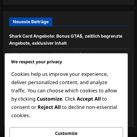
Neueste Beiträge
Shark Card Angebote: Bonus GTA$, zeitlich begrenzte
Angebote, exklusiver Inhalt
GTA+ Belohnungen: Erhöhte GTA$ Einnahmen,
We respect your privacy
Einzigartige Fahrzeuge, Premium-Inhalte
Shark Card Exklusive Aktionen: Einzigartige Boni,
Cookies help us improve your experience,
Besondere Gegenstände, Erhöhte GTA$
deliver personalized content, and analyze
traffic. You can choose which cookies to allow
GTA+ Mitgliedschaft: Monatliche GTA$ Boni, Exklusive
by clicking
Customize
. Click
Accept All
to
Vorteile, Besondere Gegenstände
consent or
Reject All
to decline non-essential
Wöchentliche Herausforderungen: Einzigartige
cookies.
Missionen, Bonus-GTA$, Exklusive Gegenstände
Customize