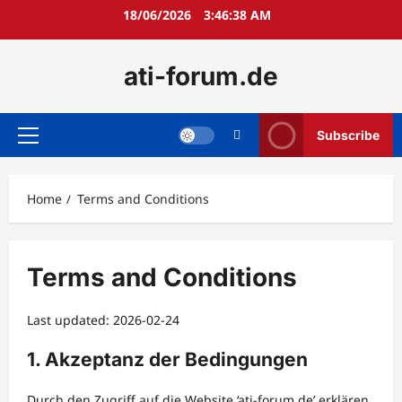
Skip
18/06/2026
3:46:38 AM
to
content
ati-forum.de
Subscribe
Primary
Menu
Home
Terms and Conditions
Terms and Conditions
Last updated: 2026-02-24
1. Akzeptanz der Bedingungen
Durch den Zugriff auf die Website ‘ati-forum.de’ erklären